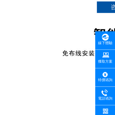
線下體驗
獲取方案
特價谘詢
電話谘詢