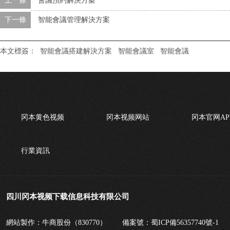
上一條
會議預約解決方案
下一條
智能會議管理解決方案
本文標簽：
智能會議搭建解決方案
智能會議室
智能會議
冈本黄色视频
冈本视频网站
冈本官网AP
行業資訊
四川冈本视频下载信息科技有限公司
網站製作：牛商股份（830770）
備案號：
蜀ICP備56357740號-1