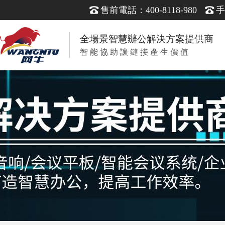
售前電話：400-8118-980
手
全場景智慧辦公解決方案提供商
智 能 協 助 讓 鏈 接 產 生 價 值